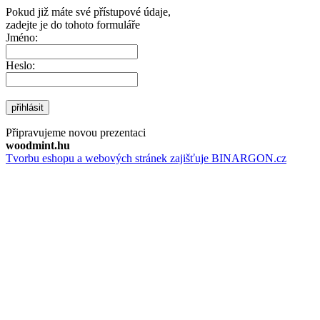
Pokud již máte své přístupové údaje,
zadejte je do tohoto formuláře
Jméno:
Heslo:
přihlásit
Připravujeme novou prezentaci
woodmint.hu
Tvorbu eshopu a webových stránek zajišťuje BINARGON.cz