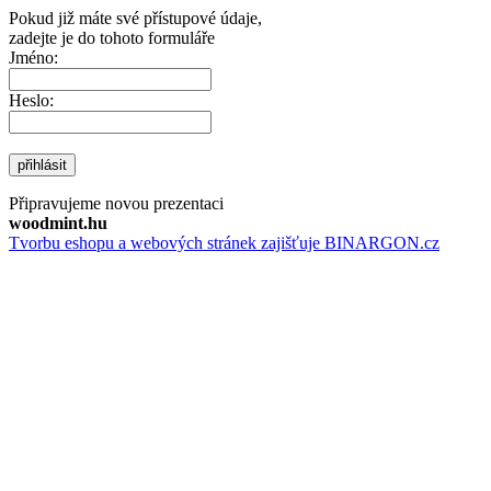
Pokud již máte své přístupové údaje,
zadejte je do tohoto formuláře
Jméno:
Heslo:
přihlásit
Připravujeme novou prezentaci
woodmint.hu
Tvorbu eshopu a webových stránek zajišťuje BINARGON.cz