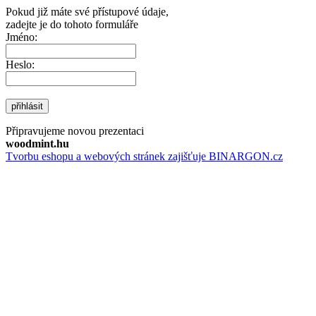
Pokud již máte své přístupové údaje,
zadejte je do tohoto formuláře
Jméno:
Heslo:
přihlásit
Připravujeme novou prezentaci
woodmint.hu
Tvorbu eshopu a webových stránek zajišťuje BINARGON.cz