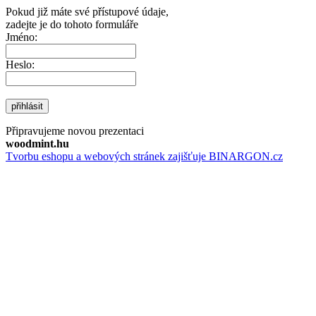
Pokud již máte své přístupové údaje,
zadejte je do tohoto formuláře
Jméno:
Heslo:
přihlásit
Připravujeme novou prezentaci
woodmint.hu
Tvorbu eshopu a webových stránek zajišťuje BINARGON.cz