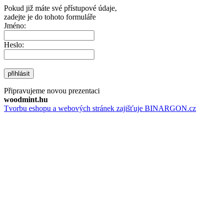
Pokud již máte své přístupové údaje,
zadejte je do tohoto formuláře
Jméno:
Heslo:
přihlásit
Připravujeme novou prezentaci
woodmint.hu
Tvorbu eshopu a webových stránek zajišťuje BINARGON.cz