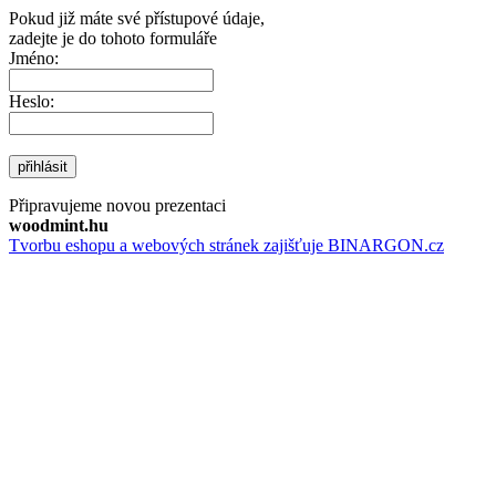
Pokud již máte své přístupové údaje,
zadejte je do tohoto formuláře
Jméno:
Heslo:
přihlásit
Připravujeme novou prezentaci
woodmint.hu
Tvorbu eshopu a webových stránek zajišťuje BINARGON.cz