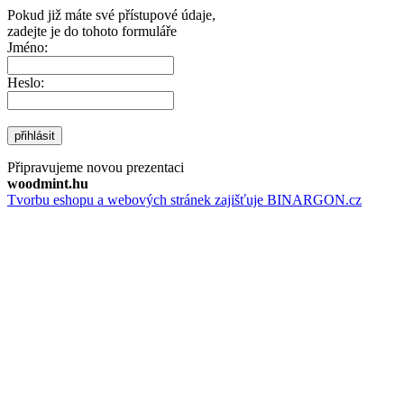
Pokud již máte své přístupové údaje,
zadejte je do tohoto formuláře
Jméno:
Heslo:
přihlásit
Připravujeme novou prezentaci
woodmint.hu
Tvorbu eshopu a webových stránek zajišťuje BINARGON.cz