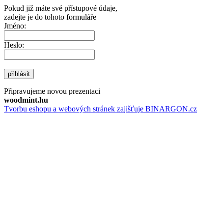
Pokud již máte své přístupové údaje,
zadejte je do tohoto formuláře
Jméno:
Heslo:
přihlásit
Připravujeme novou prezentaci
woodmint.hu
Tvorbu eshopu a webových stránek zajišťuje BINARGON.cz