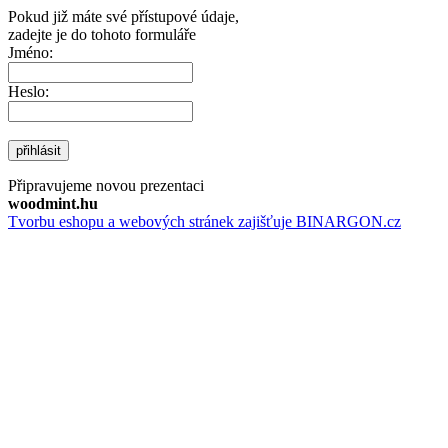
Pokud již máte své přístupové údaje,
zadejte je do tohoto formuláře
Jméno:
Heslo:
přihlásit
Připravujeme novou prezentaci
woodmint.hu
Tvorbu eshopu a webových stránek zajišťuje BINARGON.cz