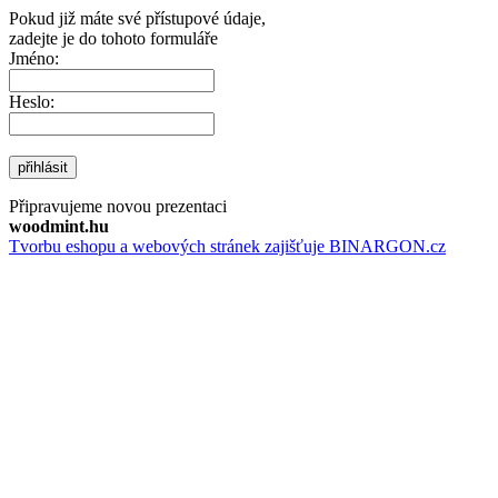
Pokud již máte své přístupové údaje,
zadejte je do tohoto formuláře
Jméno:
Heslo:
přihlásit
Připravujeme novou prezentaci
woodmint.hu
Tvorbu eshopu a webových stránek zajišťuje BINARGON.cz