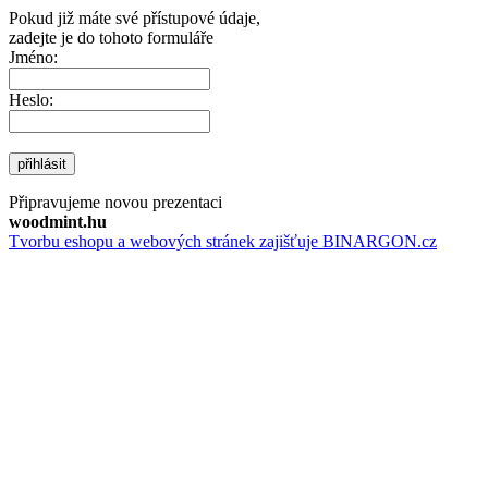
Pokud již máte své přístupové údaje,
zadejte je do tohoto formuláře
Jméno:
Heslo:
přihlásit
Připravujeme novou prezentaci
woodmint.hu
Tvorbu eshopu a webových stránek zajišťuje BINARGON.cz