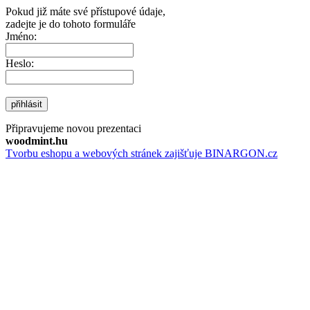
Pokud již máte své přístupové údaje,
zadejte je do tohoto formuláře
Jméno:
Heslo:
přihlásit
Připravujeme novou prezentaci
woodmint.hu
Tvorbu eshopu a webových stránek zajišťuje BINARGON.cz