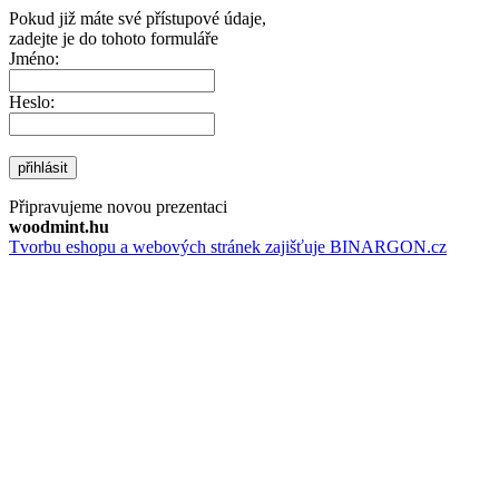
Pokud již máte své přístupové údaje,
zadejte je do tohoto formuláře
Jméno:
Heslo:
přihlásit
Připravujeme novou prezentaci
woodmint.hu
Tvorbu eshopu a webových stránek zajišťuje BINARGON.cz