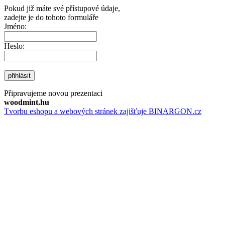
Pokud již máte své přístupové údaje,
zadejte je do tohoto formuláře
Jméno:
Heslo:
přihlásit
Připravujeme novou prezentaci
woodmint.hu
Tvorbu eshopu a webových stránek zajišťuje BINARGON.cz