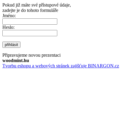
Pokud již máte své přístupové údaje,
zadejte je do tohoto formuláře
Jméno:
Heslo:
přihlásit
Připravujeme novou prezentaci
woodmint.hu
Tvorbu eshopu a webových stránek zajišťuje BINARGON.cz