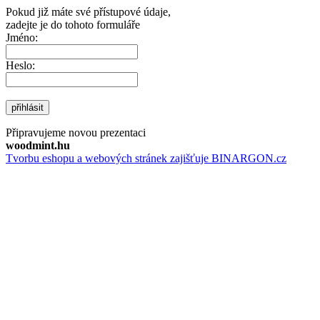
Pokud již máte své přístupové údaje,
zadejte je do tohoto formuláře
Jméno:
Heslo:
přihlásit
Připravujeme novou prezentaci
woodmint.hu
Tvorbu eshopu a webových stránek zajišťuje BINARGON.cz