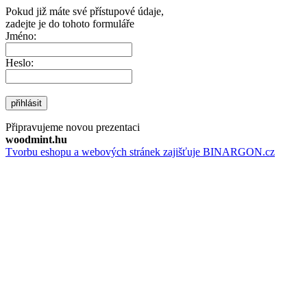
Pokud již máte své přístupové údaje,
zadejte je do tohoto formuláře
Jméno:
Heslo:
přihlásit
Připravujeme novou prezentaci
woodmint.hu
Tvorbu eshopu a webových stránek zajišťuje BINARGON.cz