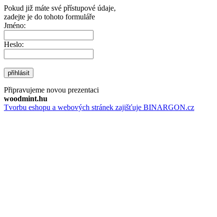
Pokud již máte své přístupové údaje,
zadejte je do tohoto formuláře
Jméno:
Heslo:
přihlásit
Připravujeme novou prezentaci
woodmint.hu
Tvorbu eshopu a webových stránek zajišťuje BINARGON.cz