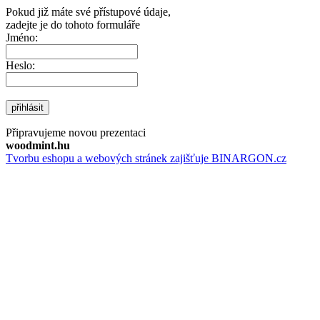
Pokud již máte své přístupové údaje,
zadejte je do tohoto formuláře
Jméno:
Heslo:
přihlásit
Připravujeme novou prezentaci
woodmint.hu
Tvorbu eshopu a webových stránek zajišťuje BINARGON.cz