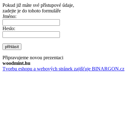
Pokud již máte své přístupové údaje,
zadejte je do tohoto formuláře
Jméno:
Heslo:
přihlásit
Připravujeme novou prezentaci
woodmint.hu
Tvorbu eshopu a webových stránek zajišťuje BINARGON.cz