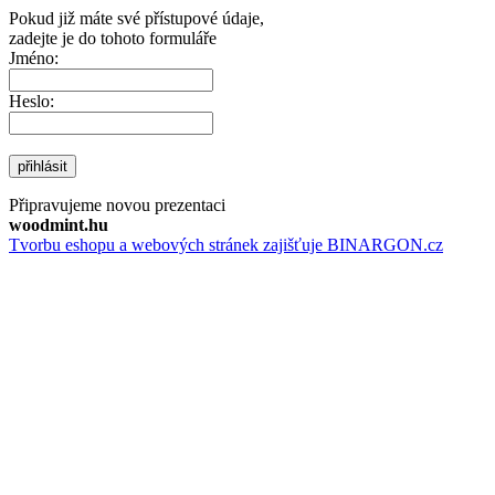
Pokud již máte své přístupové údaje,
zadejte je do tohoto formuláře
Jméno:
Heslo:
přihlásit
Připravujeme novou prezentaci
woodmint.hu
Tvorbu eshopu a webových stránek zajišťuje BINARGON.cz