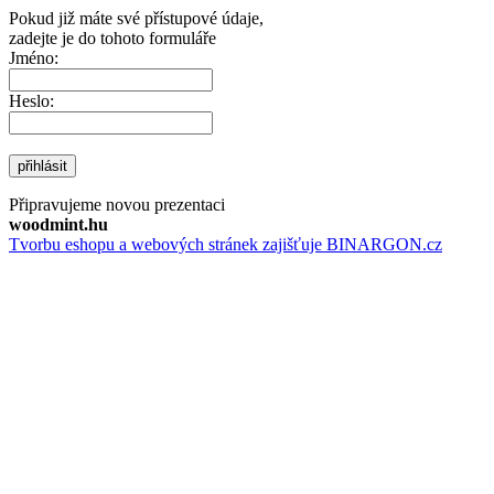
Pokud již máte své přístupové údaje,
zadejte je do tohoto formuláře
Jméno:
Heslo:
přihlásit
Připravujeme novou prezentaci
woodmint.hu
Tvorbu eshopu a webových stránek zajišťuje BINARGON.cz