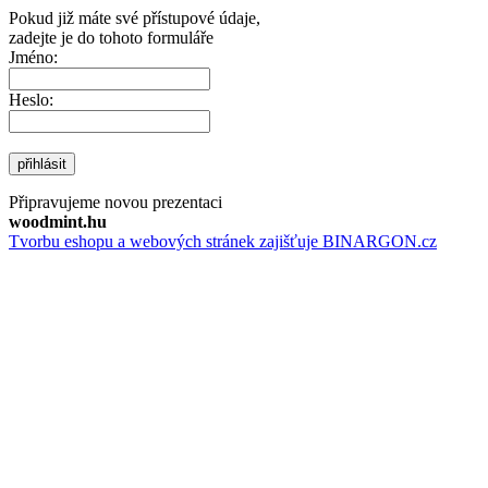
Pokud již máte své přístupové údaje,
zadejte je do tohoto formuláře
Jméno:
Heslo:
přihlásit
Připravujeme novou prezentaci
woodmint.hu
Tvorbu eshopu a webových stránek zajišťuje BINARGON.cz