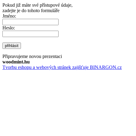
Pokud již máte své přístupové údaje,
zadejte je do tohoto formuláře
Jméno:
Heslo:
přihlásit
Připravujeme novou prezentaci
woodmint.hu
Tvorbu eshopu a webových stránek zajišťuje BINARGON.cz