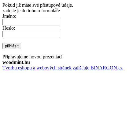
Pokud již máte své přístupové údaje,
zadejte je do tohoto formuláře
Jméno:
Heslo:
přihlásit
Připravujeme novou prezentaci
woodmint.hu
Tvorbu eshopu a webových stránek zajišťuje BINARGON.cz