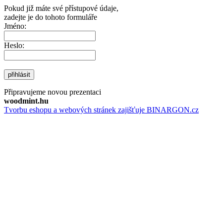
Pokud již máte své přístupové údaje,
zadejte je do tohoto formuláře
Jméno:
Heslo:
přihlásit
Připravujeme novou prezentaci
woodmint.hu
Tvorbu eshopu a webových stránek zajišťuje BINARGON.cz