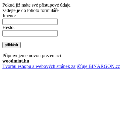
Pokud již máte své přístupové údaje,
zadejte je do tohoto formuláře
Jméno:
Heslo:
přihlásit
Připravujeme novou prezentaci
woodmint.hu
Tvorbu eshopu a webových stránek zajišťuje BINARGON.cz