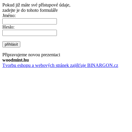
Pokud již máte své přístupové údaje,
zadejte je do tohoto formuláře
Jméno:
Heslo:
přihlásit
Připravujeme novou prezentaci
woodmint.hu
Tvorbu eshopu a webových stránek zajišťuje BINARGON.cz