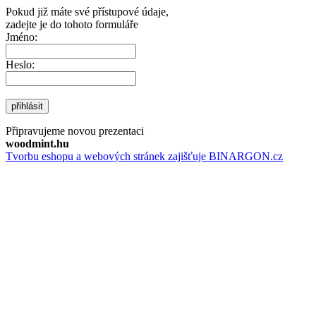
Pokud již máte své přístupové údaje,
zadejte je do tohoto formuláře
Jméno:
Heslo:
přihlásit
Připravujeme novou prezentaci
woodmint.hu
Tvorbu eshopu a webových stránek zajišťuje BINARGON.cz