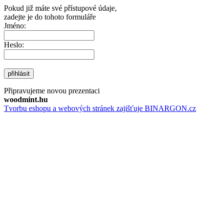
Pokud již máte své přístupové údaje,
zadejte je do tohoto formuláře
Jméno:
Heslo:
přihlásit
Připravujeme novou prezentaci
woodmint.hu
Tvorbu eshopu a webových stránek zajišťuje BINARGON.cz