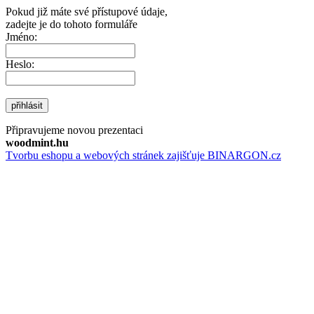
Pokud již máte své přístupové údaje,
zadejte je do tohoto formuláře
Jméno:
Heslo:
přihlásit
Připravujeme novou prezentaci
woodmint.hu
Tvorbu eshopu a webových stránek zajišťuje BINARGON.cz