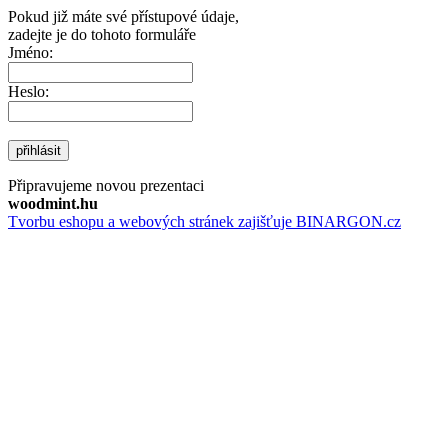
Pokud již máte své přístupové údaje,
zadejte je do tohoto formuláře
Jméno:
Heslo:
přihlásit
Připravujeme novou prezentaci
woodmint.hu
Tvorbu eshopu a webových stránek zajišťuje BINARGON.cz