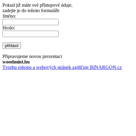
Pokud již máte své přístupové údaje,
zadejte je do tohoto formuláře
Jméno:
Heslo:
přihlásit
Připravujeme novou prezentaci
woodmint.hu
Tvorbu eshopu a webových stránek zajišťuje BINARGON.cz