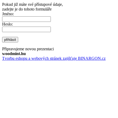
Pokud již máte své přístupové údaje,
zadejte je do tohoto formuláře
Jméno:
Heslo:
přihlásit
Připravujeme novou prezentaci
woodmint.hu
Tvorbu eshopu a webových stránek zajišťuje BINARGON.cz