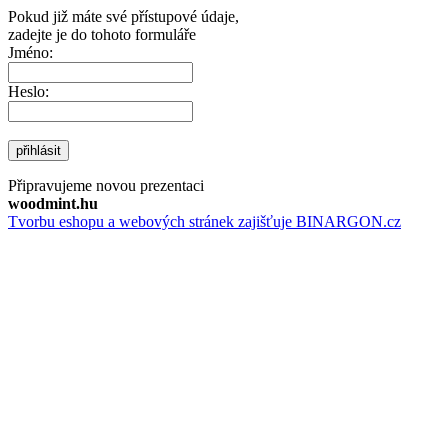
Pokud již máte své přístupové údaje,
zadejte je do tohoto formuláře
Jméno:
Heslo:
přihlásit
Připravujeme novou prezentaci
woodmint.hu
Tvorbu eshopu a webových stránek zajišťuje BINARGON.cz