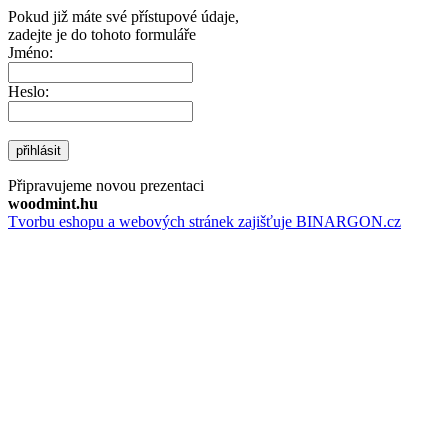
Pokud již máte své přístupové údaje,
zadejte je do tohoto formuláře
Jméno:
Heslo:
přihlásit
Připravujeme novou prezentaci
woodmint.hu
Tvorbu eshopu a webových stránek zajišťuje BINARGON.cz