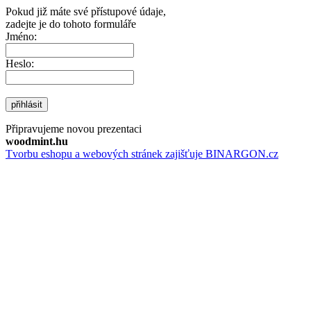
Pokud již máte své přístupové údaje,
zadejte je do tohoto formuláře
Jméno:
Heslo:
přihlásit
Připravujeme novou prezentaci
woodmint.hu
Tvorbu eshopu a webových stránek zajišťuje BINARGON.cz