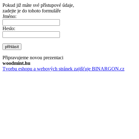
Pokud již máte své přístupové údaje,
zadejte je do tohoto formuláře
Jméno:
Heslo:
přihlásit
Připravujeme novou prezentaci
woodmint.hu
Tvorbu eshopu a webových stránek zajišťuje BINARGON.cz