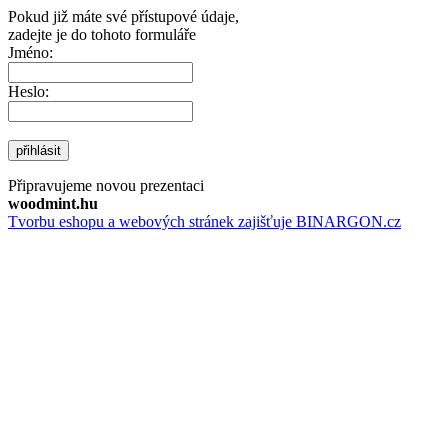
Pokud již máte své přístupové údaje,
zadejte je do tohoto formuláře
Jméno:
Heslo:
přihlásit
Připravujeme novou prezentaci
woodmint.hu
Tvorbu eshopu a webových stránek zajišťuje BINARGON.cz