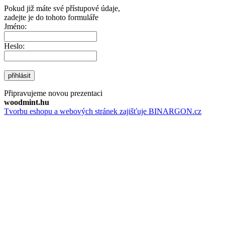
Pokud již máte své přístupové údaje,
zadejte je do tohoto formuláře
Jméno:
Heslo:
přihlásit
Připravujeme novou prezentaci
woodmint.hu
Tvorbu eshopu a webových stránek zajišťuje BINARGON.cz