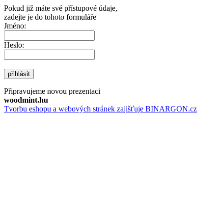
Pokud již máte své přístupové údaje,
zadejte je do tohoto formuláře
Jméno:
Heslo:
přihlásit
Připravujeme novou prezentaci
woodmint.hu
Tvorbu eshopu a webových stránek zajišťuje BINARGON.cz