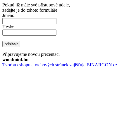
Pokud již máte své přístupové údaje,
zadejte je do tohoto formuláře
Jméno:
Heslo:
přihlásit
Připravujeme novou prezentaci
woodmint.hu
Tvorbu eshopu a webových stránek zajišťuje BINARGON.cz