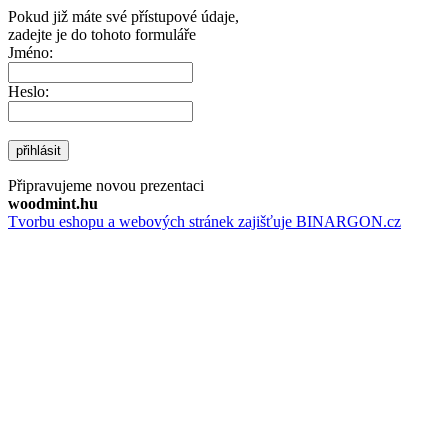
Pokud již máte své přístupové údaje,
zadejte je do tohoto formuláře
Jméno:
Heslo:
přihlásit
Připravujeme novou prezentaci
woodmint.hu
Tvorbu eshopu a webových stránek zajišťuje BINARGON.cz